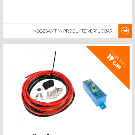
INSGESAMT
14 PRODUKTE
VERFÜGBAR
PREISBEISPIEL
19
CHF