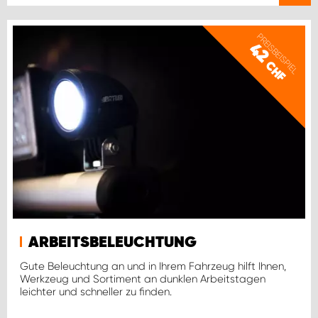
PREISBEISPIEL
42
CHF
ARBEITSBELEUCHTUNG
Gute Beleuchtung an und in Ihrem Fahrzeug hilft Ihnen,
Werkzeug und Sortiment an dunklen Arbeitstagen
leichter und schneller zu finden.