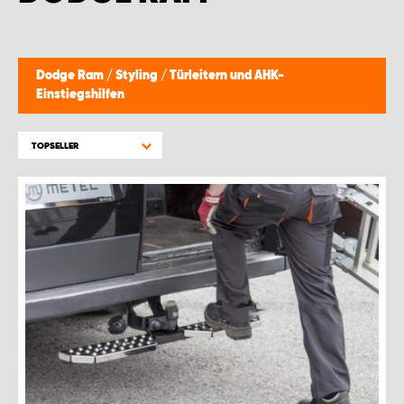
Dodge Ram
/
Styling
/
Türleitern und AHK-
Einstiegshilfen
TOPSELLER