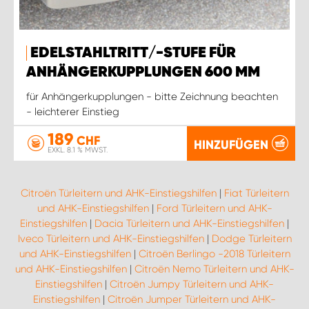
EDELSTAHLTRITT/-STUFE FÜR
ANHÄNGERKUPPLUNGEN 600 MM
für Anhängerkupplungen - bitte Zeichnung beachten
- leichterer Einstieg
189
CHF
HINZUFÜGEN
EXKL. 8.1 % MWST.
Citroën Türleitern und AHK-Einstiegshilfen
|
Fiat Türleitern
und AHK-Einstiegshilfen
|
Ford Türleitern und AHK-
Einstiegshilfen
|
Dacia Türleitern und AHK-Einstiegshilfen
|
Iveco Türleitern und AHK-Einstiegshilfen
|
Dodge Türleitern
und AHK-Einstiegshilfen
|
Citroën Berlingo -2018 Türleitern
und AHK-Einstiegshilfen
|
Citroën Nemo Türleitern und AHK-
Einstiegshilfen
|
Citroën Jumpy Türleitern und AHK-
Einstiegshilfen
|
Citroën Jumper Türleitern und AHK-