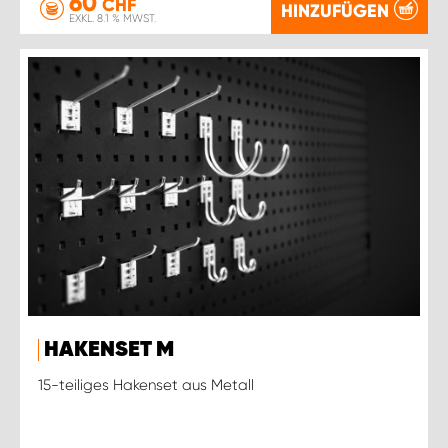
60
CHF
HINZUFÜGEN
EXKL. 8.1 % MWST.
HAKENSET M
15-teiliges Hakenset aus Metall