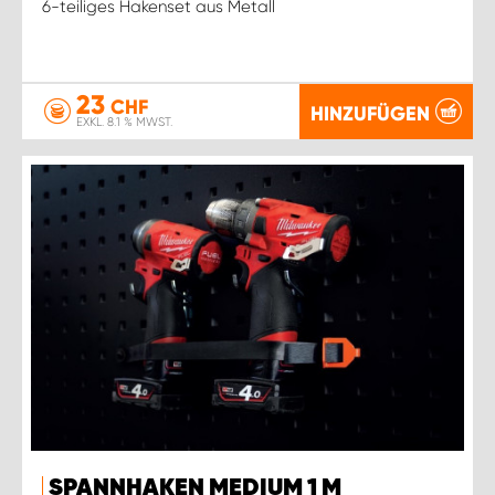
6-teiliges Hakenset aus Metall
23
CHF
HINZUFÜGEN
EXKL. 8.1 % MWST.
SPANNHAKEN MEDIUM 1 M