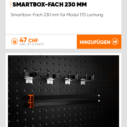
SMARTBOX-FACH 230 MM
Smartbox-Fach 230 mm für Modul 17.5 Lochung
47
CHF
HINZUFÜGEN
EXKL. 8.1 % MWST.