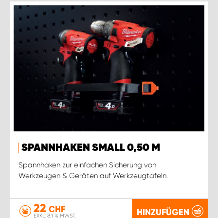
SPANNHAKEN SMALL 0,50 M
Spannhaken zur einfachen Sicherung von
Werkzeugen & Geräten auf Werkzeugtafeln.
22
CHF
HINZUFÜGEN
EXKL. 8.1 % MWST.