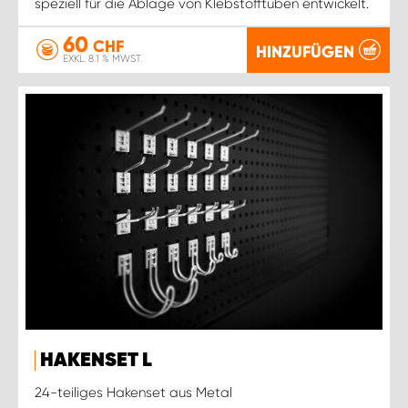
speziell für die Ablage von Klebstofftuben entwickelt.
60
CHF
HINZUFÜGEN
EXKL. 8.1 % MWST.
HAKENSET L
24-teiliges Hakenset aus Metal