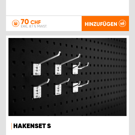
70
CHF
HINZUFÜGEN
EXKL. 8.1 % MWST.
HAKENSET S