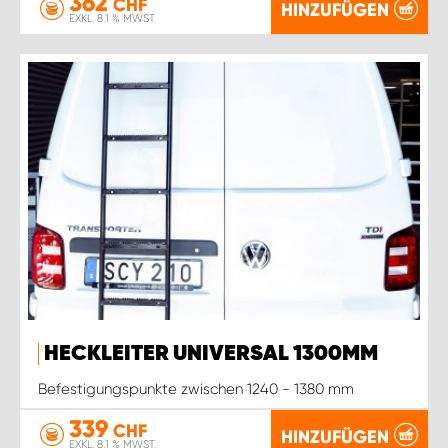
362
CHF
HINZUFÜGEN
EXKL. 8.1 % MWST.
HECKLEITER UNIVERSAL 1300MM
Befestigungspunkte zwischen 1240 - 1380 mm
339
CHF
HINZUFÜGEN
EXKL. 8.1 % MWST.