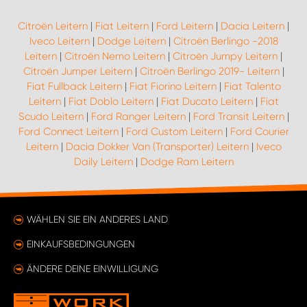
Citroën Leitern
|
Fiat Leitern
|
Ford Leitern
|
Dacia Leitern
|
Iveco Leitern
|
Dodge Leitern
|
Citroën Berlingo -2018
Leitern
|
Citroën Nemo Leitern
|
Citroën Jumpy Leitern
|
Citroën Jumper Leitern
|
Citroën Berlingo 2019- Leitern
|
Fiat Fullback Leitern
|
Fiat Fiorino Leitern
|
Fiat Talento
Leitern
|
Fiat Doblo Leitern
|
Fiat Ducato Leitern
|
Fiat
Scudo Leitern
|
Ford Ranger Leitern
|
Ford Transit Leitern
|
Ford Connect Leitern
|
Ford Custom Leitern
|
Ford Courier
Leitern
|
Dacia Dokker Van (Transporter) Leitern
|
Iveco
Daily Leitern
|
Dodge Ram Leitern
WÄHLEN SIE EIN ANDERES LAND
EINKAUFSBEDINGUNGEN
ÄNDERE DEINE EINWILLIGUNG