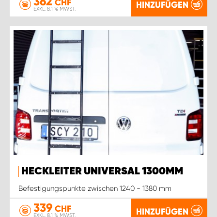
362
CHF
HINZUFÜGEN
EXKL. 8.1 % MWST.
HECKLEITER UNIVERSAL 1300MM
Befestigungspunkte zwischen 1240 - 1380 mm
339
CHF
HINZUFÜGEN
EXKL. 8.1 % MWST.