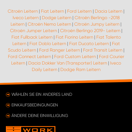
Citroën Leitern
|
Fiat Leitern
|
Ford Leitern
|
Dacia Leitern
|
Iveco Leitern
|
Dodge Leitern
|
Citroën Berlingo -2018
Leitern
|
Citroën Nemo Leitern
|
Citroën Jumpy Leitern
|
Citroën Jumper Leitern
|
Citroën Berlingo 2019- Leitern
|
Fiat Fullback Leitern
|
Fiat Fiorino Leitern
|
Fiat Talento
Leitern
|
Fiat Doblo Leitern
|
Fiat Ducato Leitern
|
Fiat
Scudo Leitern
|
Ford Ranger Leitern
|
Ford Transit Leitern
|
Ford Connect Leitern
|
Ford Custom Leitern
|
Ford Courier
Leitern
|
Dacia Dokker Van (Transporter) Leitern
|
Iveco
Daily Leitern
|
Dodge Ram Leitern
WÄHLEN SIE EIN ANDERES LAND
EINKAUFSBEDINGUNGEN
ÄNDERE DEINE EINWILLIGUNG