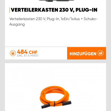
VERTEILERKASTEN 230 V, PLUG-IN
Verteilerkasten 230 V, Plug-In, 1xEin/1xAus + Schuko-
Ausgang
484
CHF
HINZUFÜGEN
EXKL. 8.1 % MWST.