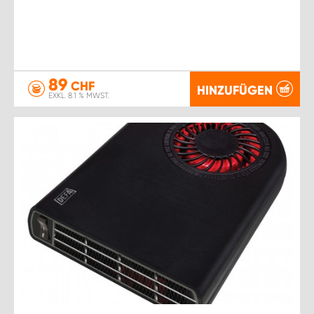
89
CHF
HINZUFÜGEN
EXKL. 8.1 % MWST.