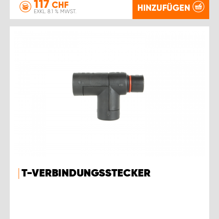
117
CHF
HINZUFÜGEN
EXKL. 8.1 % MWST.
T-VERBINDUNGSSTECKER