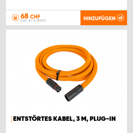
68
CHF
HINZUFÜGEN
EXKL. 8.1 % MWST.
ENTSTÖRTES KABEL, 3 M, PLUG-IN