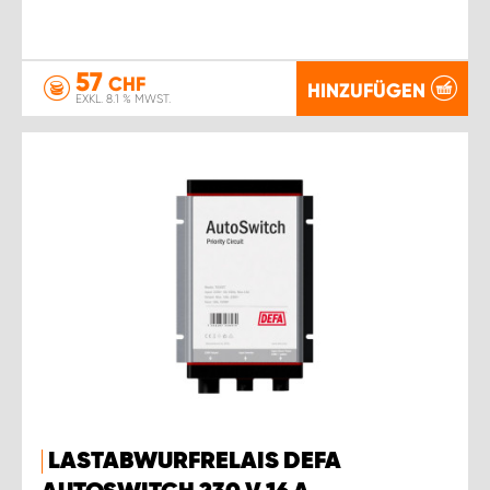
57
CHF
HINZUFÜGEN
EXKL. 8.1 % MWST.
LASTABWURFRELAIS DEFA