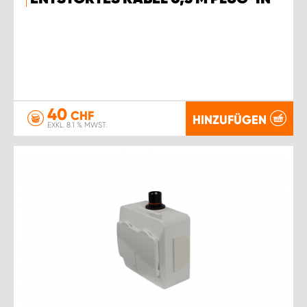
40
CHF
HINZUFÜGEN
EXKL. 8.1 % MWST.