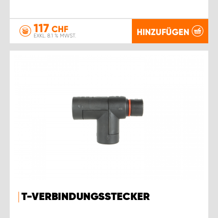
117
CHF
HINZUFÜGEN
EXKL. 8.1 % MWST.
T-VERBINDUNGSSTECKER