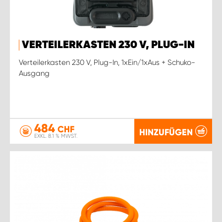
VERTEILERKASTEN 230 V, PLUG-IN
Verteilerkasten 230 V, Plug-In, 1xEin/1xAus + Schuko-
Ausgang
484
CHF
HINZUFÜGEN
EXKL. 8.1 % MWST.