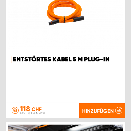
ENTSTÖRTES KABEL 5 M PLUG-IN
118
CHF
HINZUFÜGEN
EXKL. 8.1 % MWST.