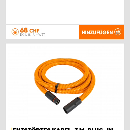
68
CHF
HINZUFÜGEN
EXKL. 8.1 % MWST.