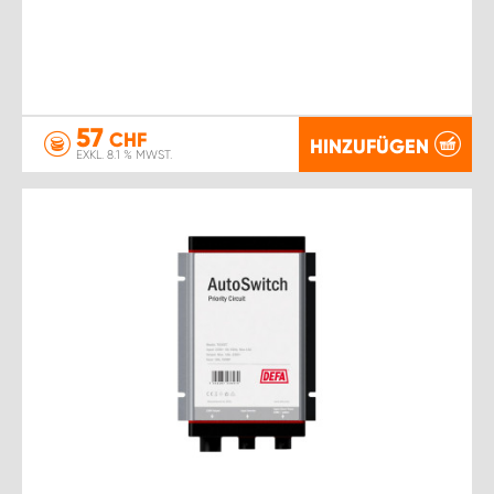
57
CHF
HINZUFÜGEN
EXKL. 8.1 % MWST.