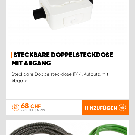
STECKBARE DOPPELSTECKDOSE
MIT ABGANG
Steckbare Doppelsteckdose IP44, Aufputz, mit
Abgang.
68
CHF
HINZUFÜGEN
EXKL. 8.1 % MWST.