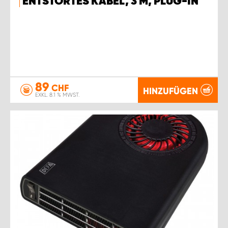
ENTSTÖRTES KABEL, 3 M, PLUG-IN
89
CHF
HINZUFÜGEN
EXKL. 8.1 % MWST.