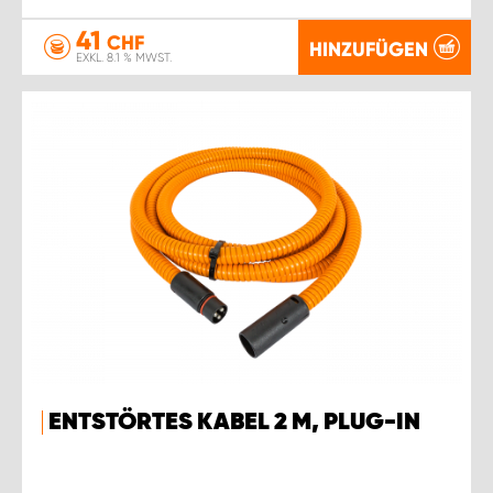
41
CHF
HINZUFÜGEN
EXKL. 8.1 % MWST.
ENTSTÖRTES KABEL 2 M, PLUG-IN