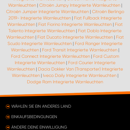
Warnleuchten
|
Citroën Jumpy Integrierte Warnleuchten
|
Citroën Jumper Integrierte Warnleuchten
|
Citroën Berlingo
2019- Integrierte Warnleuchten
|
Fiat Fullback Integrierte
Warnleuchten
|
Fiat Fiorino Integrierte Warnleuchten
|
Fiat
Talento Integrierte Warnleuchten
|
Fiat Doblo Integrierte
Warnleuchten
|
Fiat Ducato Integrierte Warnleuchten
|
Fiat
Scudo Integrierte Warnleuchten
|
Ford Ranger Integrierte
Warnleuchten
|
Ford Transit Integrierte Warnleuchten
|
Ford Connect Integrierte Warnleuchten
|
Ford Custom
Integrierte Warnleuchten
|
Ford Courier Integrierte
Warnleuchten
|
Dacia Dokker Van (Transporter) Integrierte
Warnleuchten
|
Iveco Daily Integrierte Warnleuchten
|
Dodge Ram Integrierte Warnleuchten
WÄHLEN SIE EIN ANDERES LAND
EINKAUFSBEDINGUNGEN
ÄNDERE DEINE EINWILLIGUNG