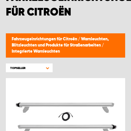
FÜR CITROËN
Fahrzeugeinrichtungen für Citroën
/
Warnleuchten,
Blitzleuchten und Produkte für Straßenarbeiten
/
Integrierte Warnleuchten
TOPSELLER