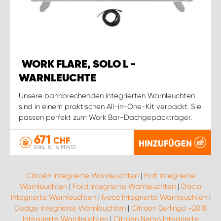
WORK FLARE, SOLO L -
WARNLEUCHTE
Unsere bahnbrechenden integrierten Warnleuchten
sind in einem praktischen All-in-One-Kit verpackt. Sie
passen perfekt zum Work Bar-Dachgepäckträger.
671
CHF
HINZUFÜGEN
EXKL. 8.1 % MWST.
Citroën Integrierte Warnleuchten
|
Fiat Integrierte
Warnleuchten
|
Ford Integrierte Warnleuchten
|
Dacia
Integrierte Warnleuchten
|
Iveco Integrierte Warnleuchten
|
Dodge Integrierte Warnleuchten
|
Citroën Berlingo -2018
Integrierte Warnleuchten
|
Citroën Nemo Integrierte