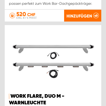
passen perfekt zum Work Bar-Dachgepäckträger.
520
CHF
HINZUFÜGEN
EXKL. 8.1 % MWST.
WORK FLARE, DUO M -
WARNLEUCHTE