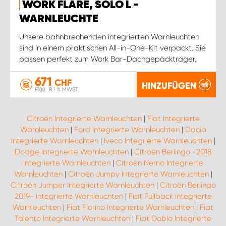
WORK FLARE, SOLO L -
WARNLEUCHTE
Unsere bahnbrechenden integrierten Warnleuchten
sind in einem praktischen All-in-One-Kit verpackt. Sie
passen perfekt zum Work Bar-Dachgepäckträger.
671
CHF
HINZUFÜGEN
EXKL. 8.1 % MWST.
Citroën Integrierte Warnleuchten
|
Fiat Integrierte
Warnleuchten
|
Ford Integrierte Warnleuchten
|
Dacia
Integrierte Warnleuchten
|
Iveco Integrierte Warnleuchten
|
Dodge Integrierte Warnleuchten
|
Citroën Berlingo -2018
Integrierte Warnleuchten
|
Citroën Nemo Integrierte
Warnleuchten
|
Citroën Jumpy Integrierte Warnleuchten
|
Citroën Jumper Integrierte Warnleuchten
|
Citroën Berlingo
2019- Integrierte Warnleuchten
|
Fiat Fullback Integrierte
Warnleuchten
|
Fiat Fiorino Integrierte Warnleuchten
|
Fiat
Talento Integrierte Warnleuchten
|
Fiat Doblo Integrierte