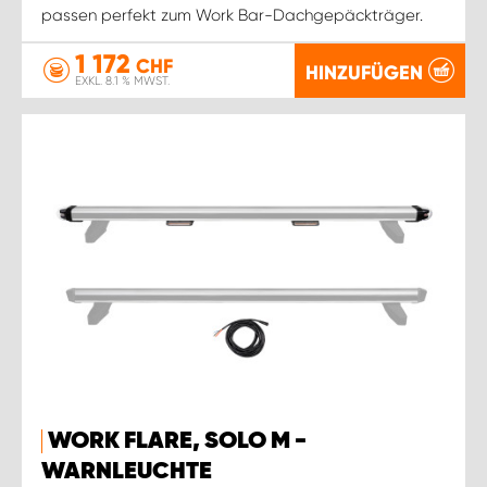
passen perfekt zum Work Bar-Dachgepäckträger.
1 172
CHF
HINZUFÜGEN
EXKL. 8.1 % MWST.
WORK FLARE, SOLO M -
WARNLEUCHTE