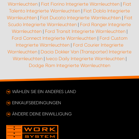
Warnleuchten
|
Fiat Fiorino Integrierte Warnleuchten
|
Fiat
Talento Integrierte Warnleuchten
|
Fiat Doblo Integrierte
Warnleuchten
|
Fiat Ducato Integrierte Warnleuchten
|
Fiat
Scudo Integrierte Warnleuchten
|
Ford Ranger Integrierte
Warnleuchten
|
Ford Transit Integrierte Warnleuchten
|
Ford Connect Integrierte Warnleuchten
|
Ford Custom
Integrierte Warnleuchten
|
Ford Courier Integrierte
Warnleuchten
|
Dacia Dokker Van (Transporter) Integrierte
Warnleuchten
|
Iveco Daily Integrierte Warnleuchten
|
Dodge Ram Integrierte Warnleuchten
WÄHLEN SIE EIN ANDERES LAND
EINKAUFSBEDINGUNGEN
ÄNDERE DEINE EINWILLIGUNG