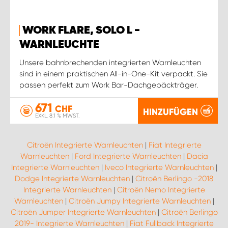
WORK FLARE, SOLO L -
WARNLEUCHTE
Unsere bahnbrechenden integrierten Warnleuchten
sind in einem praktischen All-in-One-Kit verpackt. Sie
passen perfekt zum Work Bar-Dachgepäckträger.
671
CHF
HINZUFÜGEN
EXKL. 8.1 % MWST.
Citroën Integrierte Warnleuchten
|
Fiat Integrierte
Warnleuchten
|
Ford Integrierte Warnleuchten
|
Dacia
Integrierte Warnleuchten
|
Iveco Integrierte Warnleuchten
|
Dodge Integrierte Warnleuchten
|
Citroën Berlingo -2018
Integrierte Warnleuchten
|
Citroën Nemo Integrierte
Warnleuchten
|
Citroën Jumpy Integrierte Warnleuchten
|
Citroën Jumper Integrierte Warnleuchten
|
Citroën Berlingo
2019- Integrierte Warnleuchten
|
Fiat Fullback Integrierte