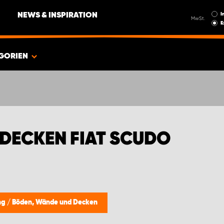
I
NEWS & INSPIRATION
MwSt.
E
GORIEN
DECKEN FIAT SCUDO
ng
/
Böden, Wände und Decken