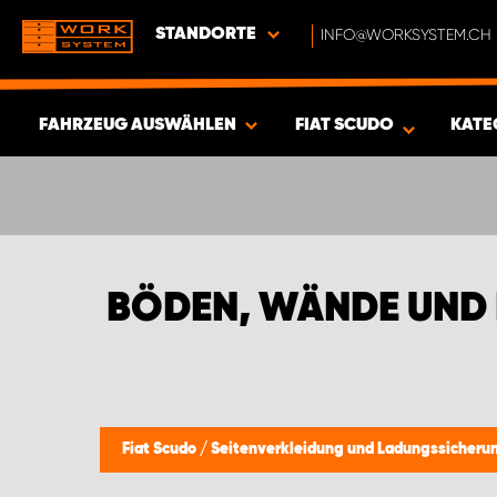
STANDORTE
INFO@WORKSYSTEM.CH
FAHRZEUG AUSWÄHLEN
FIAT SCUDO
KATE
ERGEBNISSE ANZEIGEN -
411
ARTIKEL
BÖDEN, WÄNDE UND 
Fiat Scudo
/
Seitenverkleidung und Ladungssicheru