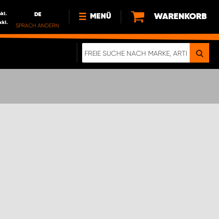
nkl.
DE
WARENKORB
MENÜ
xkl.
SPRACH ÄNDERN
DE
FR
NEWS
ÜBER UNS
NACHHALTIGKEIT
IMPRESSUM
DATENSCHUTZ
ELEKTRO-FAHRZEUGE
DIGITALE BROSCHÜRE
WERDEN SIE PROPARTNER!