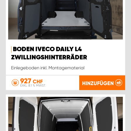
BODEN IVECO DAILY L4
ZWILLINGSHINTERRÄDER
Einlegeboden inkl. Montagematerial
927
CHF
HINZUFÜGEN
EXKL. 8.1 % MWST.