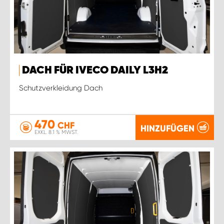
DACH FÜR IVECO DAILY L3H2
Schutzverkleidung Dach
470
CHF
HINZUFÜGEN
EXKL. 8.1 % MWST.