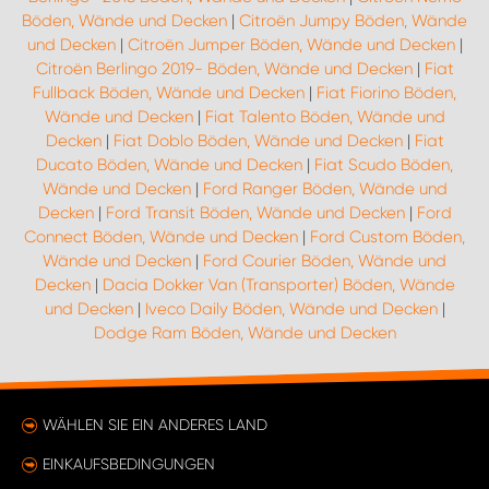
Böden, Wände und Decken
|
Citroën Jumpy Böden, Wände
und Decken
|
Citroën Jumper Böden, Wände und Decken
|
Citroën Berlingo 2019- Böden, Wände und Decken
|
Fiat
Fullback Böden, Wände und Decken
|
Fiat Fiorino Böden,
Wände und Decken
|
Fiat Talento Böden, Wände und
Decken
|
Fiat Doblo Böden, Wände und Decken
|
Fiat
Ducato Böden, Wände und Decken
|
Fiat Scudo Böden,
Wände und Decken
|
Ford Ranger Böden, Wände und
Decken
|
Ford Transit Böden, Wände und Decken
|
Ford
Connect Böden, Wände und Decken
|
Ford Custom Böden,
Wände und Decken
|
Ford Courier Böden, Wände und
Decken
|
Dacia Dokker Van (Transporter) Böden, Wände
und Decken
|
Iveco Daily Böden, Wände und Decken
|
Dodge Ram Böden, Wände und Decken
WÄHLEN SIE EIN ANDERES LAND
EINKAUFSBEDINGUNGEN