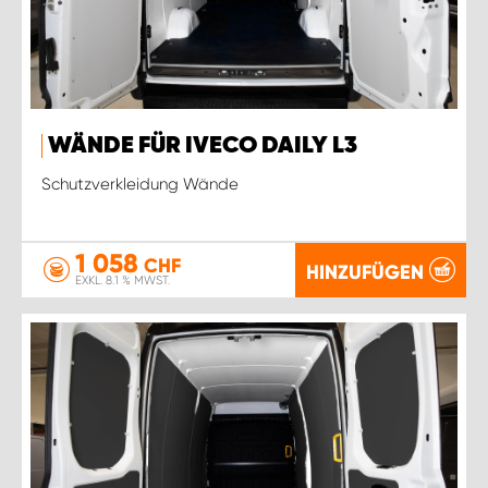
WÄNDE FÜR IVECO DAILY L3
Schutzverkleidung Wände
1 058
CHF
HINZUFÜGEN
EXKL. 8.1 % MWST.