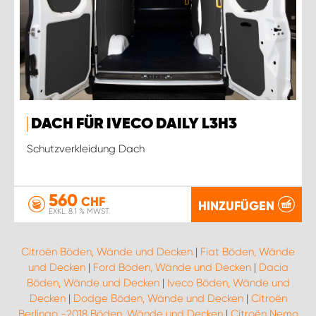
DACH FÜR IVECO DAILY L3H3
Schutzverkleidung Dach
560
CHF
HINZUFÜGEN
EXKL. 8.1 % MWST.
Citroën Böden, Wände und Decken
|
Fiat Böden, Wände
und Decken
|
Ford Böden, Wände und Decken
|
Dacia
Böden, Wände und Decken
|
Iveco Böden, Wände und
Decken
|
Dodge Böden, Wände und Decken
|
Citroën
Berlingo -2018 Böden, Wände und Decken
|
Citroën Nemo