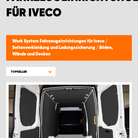
FÜR IVECO
Work System Fahrzeugeinrichtungen für Iveco
/
Seitenverkleidung und Ladungssicherung
/
Böden,
Wände und Decken
TOPSELLER