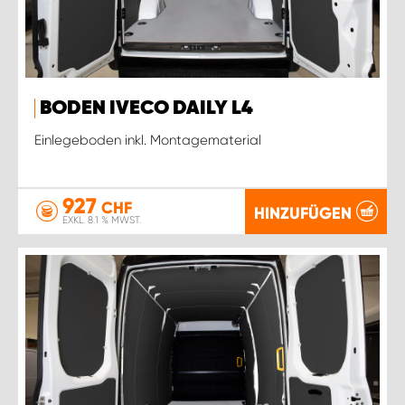
BODEN IVECO DAILY L4
Einlegeboden inkl. Montagematerial
927
CHF
HINZUFÜGEN
EXKL. 8.1 % MWST.