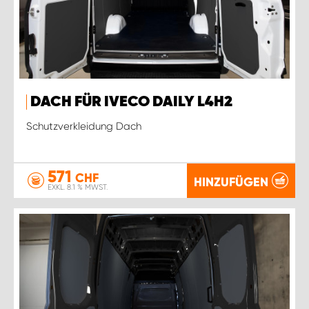
DACH FÜR IVECO DAILY L4H2
Schutzverkleidung Dach
571
CHF
HINZUFÜGEN
EXKL. 8.1 % MWST.