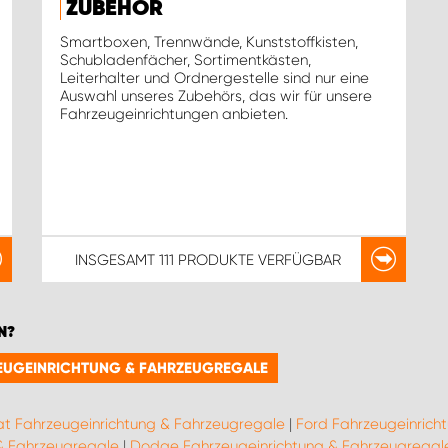
ZUBEHÖR
Smartboxen, Trennwände, Kunststoffkisten,
Schubladenfächer, Sortimentkästen,
Leiterhalter und Ordnergestelle sind nur eine
Auswahl unseres Zubehörs, das wir für unsere
Fahrzeugeinrichtungen anbieten.
INSGESAMT
111 PRODUKTE
VERFÜGBAR
N?
RZEUGEINRICHTUNG & FAHRZEUGREGALE
at Fahrzeugeinrichtung & Fahrzeugregale
|
Ford Fahrzeugeinrich
 & Fahrzeugregale
|
Dodge Fahrzeugeinrichtung & Fahrzeugregal