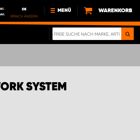
nkl.
DE
WARENKORB
MENÜ
xkl.
SPRACH ÄNDERN
DE
FR
NEWS
ÜBER UNS
NACHHALTIGKEIT
IMPRESSUM
DATENSCHUTZ
WORK SYSTEM
ELEKTRO-FAHRZEUGE
DIGITALE BROSCHÜRE
WERDEN SIE PROPARTNER!