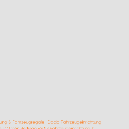
tung & Fahrzeugregale
|
Dacia Fahrzeugeinrichtung
e
|
Citroën Berlingo -2018 Fahrzeugeinrichtung &