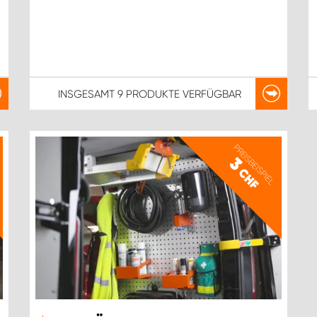
INSGESAMT
9 PRODUKTE
VERFÜGBAR
PREISBEISPIEL
3
CHF