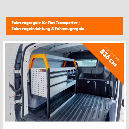
Fahrzeugregale für Fiat Transporter
/
Fahrzeugeinrichtung & Fahrzeugregale
PREISBEISPIEL
536
CHF