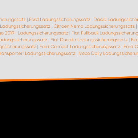
cherungssatz
|
Ford Ladungssicherungssatz
|
Dacia Ladungssiche
8 Ladungssicherungssatz
|
Citroën Nemo Ladungssicherungssatz
|
ngo 2019- Ladungssicherungssatz
|
Fiat Fullback Ladungssicherun
Ladungssicherungssatz
|
Fiat Ducato Ladungssicherungssatz
|
Fia
gssicherungssatz
|
Ford Connect Ladungssicherungssatz
|
Ford C
Transporter) Ladungssicherungssatz
|
Iveco Daily Ladungssicheru