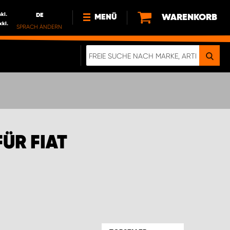
nkl.
DE
WARENKORB
MENÜ
xkl.
SPRACH ÄNDERN
DE
FR
NEWS
ÜBER UNS
NACHHALTIGKEIT
IMPRESSUM
DATENSCHUTZ
ÜR FIAT
ELEKTRO-FAHRZEUGE
DIGITALE BROSCHÜRE
WERDEN SIE PROPARTNER!