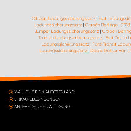
Citroën Ladungssicherungssatz
|
Fiat Ladungssi
Ladungssicherungssatz
|
Citroën Berlingo -201
Jumper Ladungssicherungssatz
|
Citroën Berli
Talento Ladungssicherungssatz
|
Fiat Doblo 
Ladungssicherungssatz
|
Ford Transit Ladun
Ladungssicherungssatz
|
Dacia Dokker Van (
WÄHLEN SIE EIN ANDERES LAND
EINKAUFSBEDINGUNGEN
ÄNDERE DEINE EINWILLIGUNG