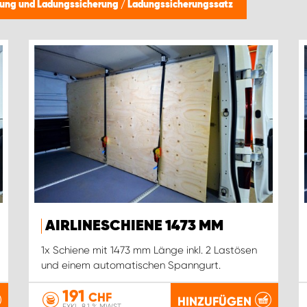
dung und Ladungssicherung
/
Ladungssicherungssatz
AIRLINESCHIENE 1473 MM
1x Schiene mit 1473 mm Länge inkl. 2 Lastösen
und einem automatischen Spanngurt.
191
CHF
HINZUFÜGEN
EXKL. 8.1 % MWST.