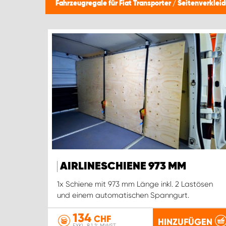
Fahrzeugregale für Fiat Transporter
/
Seitenverklei
AIRLINESCHIENE 973 MM
1x Schiene mit 973 mm Länge inkl. 2 Lastösen
und einem automatischen Spanngurt.
134
CHF
HINZUFÜGEN
EXKL. 8.1 % MWST.