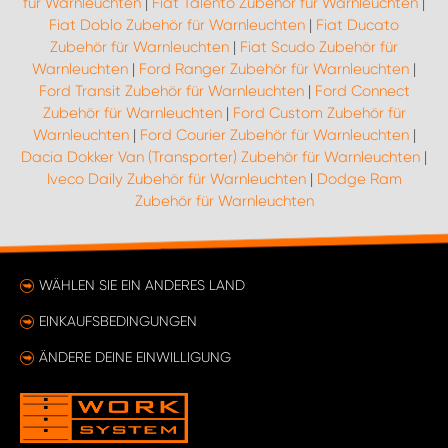
für Warnleuchten
|
Fiat Talento Zubehör für Warnleuchten
|
Fiat Doblo Zubehör für Warnleuchten
|
Fiat Ducato
Zubehör für Warnleuchten
|
Fiat Scudo Zubehör für
Warnleuchten
|
Ford Ranger Zubehör für Warnleuchten
|
Ford Transit Zubehör für Warnleuchten
|
Ford Connect
Zubehör für Warnleuchten
|
Ford Custom Zubehör für
Warnleuchten
|
Ford Courier Zubehör für Warnleuchten
|
Dacia Dokker Van (Transporter) Zubehör für Warnleuchten
|
Iveco Daily Zubehör für Warnleuchten
|
Dodge Ram
Zubehör für Warnleuchten
WÄHLEN SIE EIN ANDERES LAND
EINKAUFSBEDINGUNGEN
ÄNDERE DEINE EINWILLIGUNG