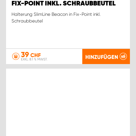
FIX-POINT INKL. SCHRAUBBEUTEL
Halterung SlimLine Beacon in Fix-Point inkl.
Schraubbeutel
39
CHF
HINZUFÜGEN
EXKL. 8.1 % MWST.