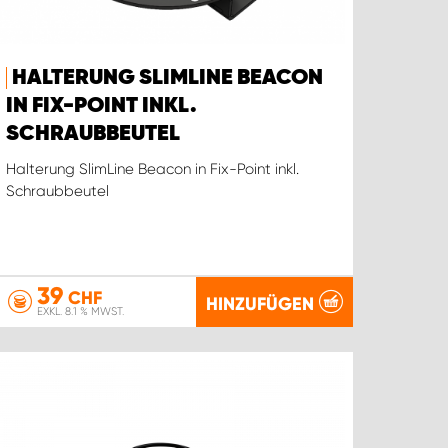
HALTERUNG SLIMLINE BEACON
IN FIX-POINT INKL.
SCHRAUBBEUTEL
Halterung SlimLine Beacon in Fix-Point inkl.
Schraubbeutel
39
CHF
HINZUFÜGEN
EXKL. 8.1 % MWST.