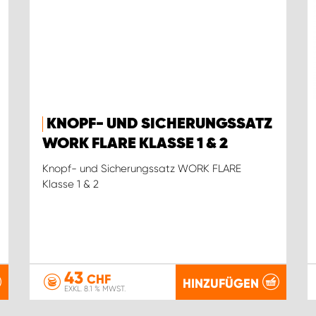
KNOPF- UND SICHERUNGSSATZ
WORK FLARE KLASSE 1 & 2
Knopf- und Sicherungssatz WORK FLARE
Klasse 1 & 2
43
CHF
HINZUFÜGEN
EXKL. 8.1 % MWST.