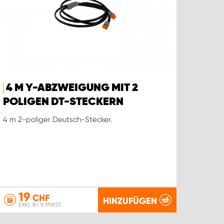
4 M Y-ABZWEIGUNG MIT 2
POLIGEN DT-STECKERN
4 m 2-poliger Deutsch-Stecker.
19
CHF
HINZUFÜGEN
EXKL. 8.1 % MWST.