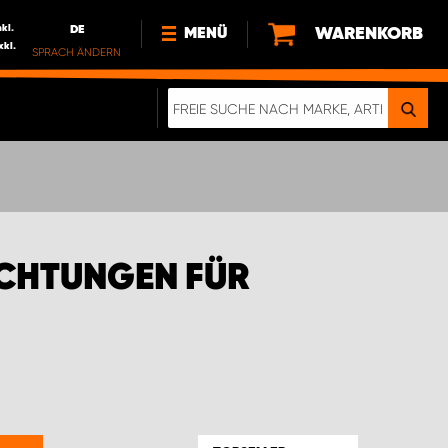
nkl.
DE
WARENKORB
MENÜ
xkl.
SPRACH ÄNDERN
DE
FR
NEWS
ÜBER UNS
NACHHALTIGKEIT
IMPRESSUM
DATENSCHUTZ
CHTUNGEN FÜR
ELEKTRO-FAHRZEUGE
DIGITALE BROSCHÜRE
WERDEN SIE PROPARTNER!