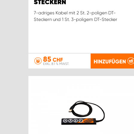
STECKERN
7-adriges Kabel mit 2 St. 2-poligen DT-
Steckern und 1 St. 3-poligem DT-Stecker
85
CHF
HINZUFÜGEN
EXKL. 8.1 % MWST.