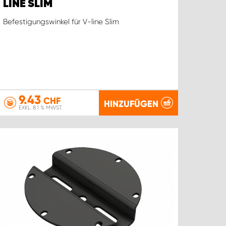
LINE SLIM
Befestigungswinkel für V-line Slim
9.43
CHF
HINZUFÜGEN
EXKL. 8.1 % MWST.