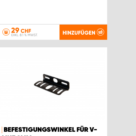
29
CHF
HINZUFÜGEN
EXKL. 8.1 % MWST.
BEFESTIGUNGSWINKEL FÜR V-