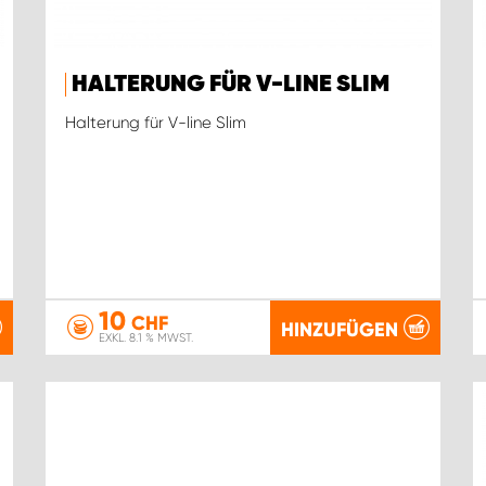
HALTERUNG FÜR V-LINE SLIM
Halterung für V-line Slim
10
CHF
HINZUFÜGEN
EXKL. 8.1 % MWST.