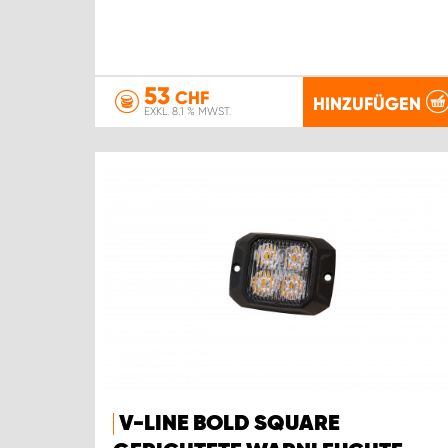
53
CHF
HINZUFÜGEN
EXKL. 8.1 % MWST.
V-LINE BOLD SQUARE