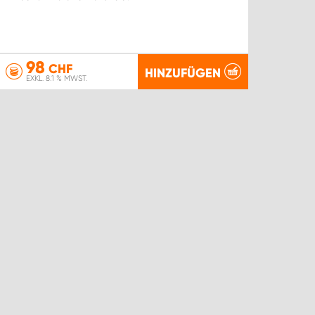
98
CHF
HINZUFÜGEN
EXKL. 8.1 % MWST.