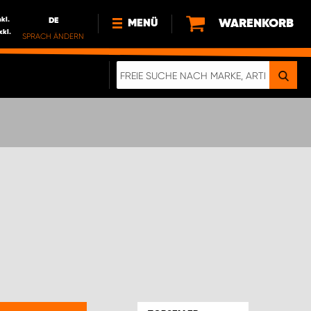
nkl.
DE
WARENKORB
MENÜ
xkl.
SPRACH ÄNDERN
DE
FR
NEWS
ÜBER UNS
NACHHALTIGKEIT
IMPRESSUM
DATENSCHUTZ
ELEKTRO-FAHRZEUGE
DIGITALE BROSCHÜRE
WERDEN SIE PROPARTNER!