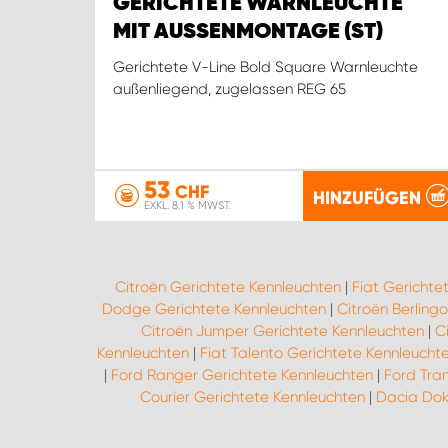
GERICHTETE WARNLEUCHTE
MIT AUSSENMONTAGE (ST)
Gerichtete V-Line Bold Square Warnleuchte
außenliegend, zugelassen REG 65
53
CHF
HINZUFÜGEN
EXKL. 8.1 % MWST.
Citroën Gerichtete Kennleuchten
|
Fiat Gerichte
Dodge Gerichtete Kennleuchten
|
Citroën Berling
Citroën Jumper Gerichtete Kennleuchten
|
C
Kennleuchten
|
Fiat Talento Gerichtete Kennleucht
|
Ford Ranger Gerichtete Kennleuchten
|
Ford Tran
Courier Gerichtete Kennleuchten
|
Dacia Dok