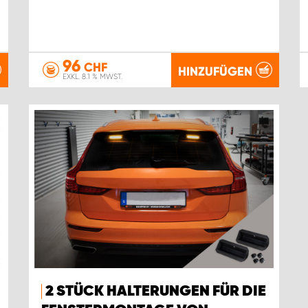
96
CHF
HINZUFÜGEN
EXKL. 8.1 % MWST.
2 STÜCK HALTERUNGEN FÜR DIE