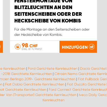
FENSTERMONTAGE VON
BLITZLEUCHTEN AN DEN
SEITENSCHEIBEN ODER DER
HECKSCHEIBE VON KOMBIS
Für die Montage an den Seitenscheiben oder
der Heckscheibe von Kombis.
98
CHF
HINZUFÜGEN
EXKL. 8.1 % MWST.
te Kennleuchten
|
Ford Gerichtete Kennleuchten
|
Dacia Gerichtet
o -2018 Gerichtete Kennleuchten
|
Citroën Nemo Gerichtete Kennl
itroën Berlingo 2019- Gerichtete Kennleuchten
|
Fiat Fullback Ger
en
|
Fiat Doblo Gerichtete Kennleuchten
|
Fiat Ducato Gerichtete
sit Gerichtete Kennleuchten
|
Ford Connect Gerichtete Kennleuc
ker Van (Transporter) Gerichtete Kennleuchten
|
Iveco Daily Geri
Kennleuchten