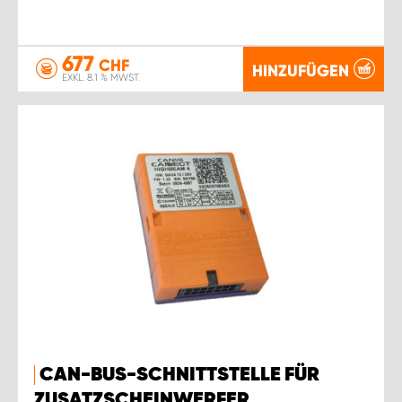
677
CHF
HINZUFÜGEN
EXKL. 8.1 % MWST.
CAN-BUS-SCHNITTSTELLE FÜR
ZUSATZSCHEINWERFER,