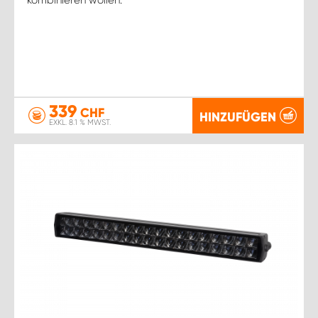
339
CHF
HINZUFÜGEN
EXKL. 8.1 % MWST.