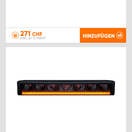
271
CHF
HINZUFÜGEN
EXKL. 8.1 % MWST.