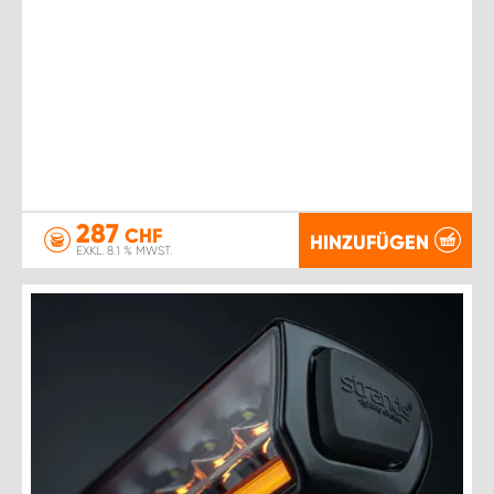
287
CHF
HINZUFÜGEN
EXKL. 8.1 % MWST.