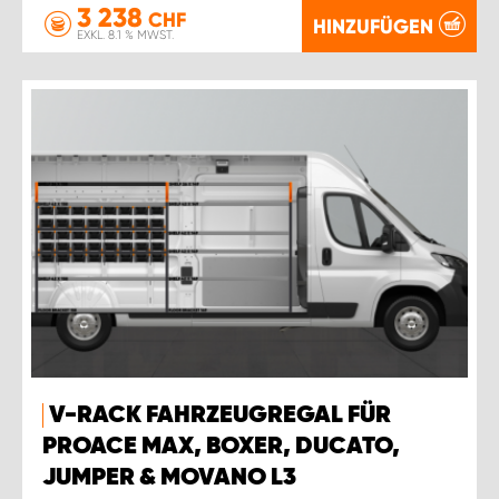
3 238
CHF
HINZUFÜGEN
EXKL. 8.1 % MWST.
V-RACK FAHRZEUGREGAL FÜR
PROACE MAX, BOXER, DUCATO,
JUMPER & MOVANO L3