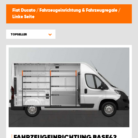
Fiat Ducato
/
Fahrzeugeinrichtung & Fahrzeugregale
/
Linke Seite
TOPSELLER
FAHRZEUGEINRICHTUNG BASE42