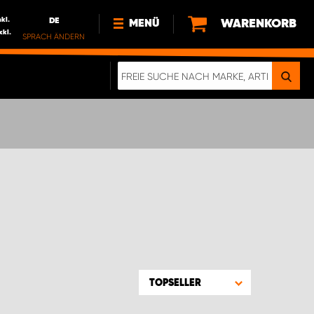
nkl.
DE
WARENKORB
MENÜ
xkl.
SPRACH ÄNDERN
DE
FR
NEWS
ÜBER UNS
NACHHALTIGKEIT
IMPRESSUM
DATENSCHUTZ
ELEKTRO-FAHRZEUGE
DIGITALE BROSCHÜRE
WERDEN SIE PROPARTNER!
TOPSELLER