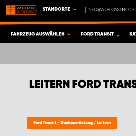
STANDORTE
INFO@WORKSYSTEM.CH
FAHRZEUG AUSWÄHLEN
FORD TRANSIT
KA
ERGEBNISSE ANZEIGEN -
428
ARTIKEL
LEITERN FORD TRANS
Ford Transit
/
Dachausrüstung
/
Leitern