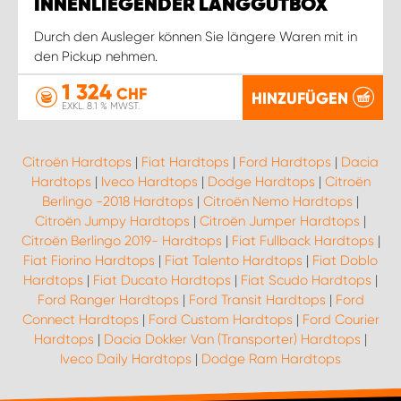
INNENLIEGENDER LANGGUTBOX
Durch den Ausleger können Sie längere Waren mit in
den Pickup nehmen.
1 324
CHF
HINZUFÜGEN
EXKL. 8.1 % MWST.
Citroën Hardtops
|
Fiat Hardtops
|
Ford Hardtops
|
Dacia
Hardtops
|
Iveco Hardtops
|
Dodge Hardtops
|
Citroën
Berlingo -2018 Hardtops
|
Citroën Nemo Hardtops
|
Citroën Jumpy Hardtops
|
Citroën Jumper Hardtops
|
Citroën Berlingo 2019- Hardtops
|
Fiat Fullback Hardtops
|
Fiat Fiorino Hardtops
|
Fiat Talento Hardtops
|
Fiat Doblo
Hardtops
|
Fiat Ducato Hardtops
|
Fiat Scudo Hardtops
|
Ford Ranger Hardtops
|
Ford Transit Hardtops
|
Ford
Connect Hardtops
|
Ford Custom Hardtops
|
Ford Courier
Hardtops
|
Dacia Dokker Van (Transporter) Hardtops
|
Iveco Daily Hardtops
|
Dodge Ram Hardtops