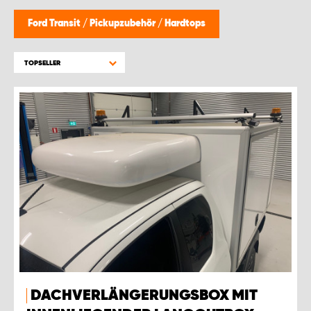
Ford Transit
/
Pickupzubehör
/
Hardtops
TOPSELLER
DACHVERLÄNGERUNGSBOX MIT