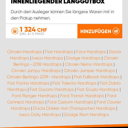
INNENLIEGENDER LANGGUTBOX
Durch den Ausleger können Sie längere Waren mit in
den Pickup nehmen.
1 324
CHF
HINZUFÜGEN
EXKL. 8.1 % MWST.
Citroën Hardtops
|
Fiat Hardtops
|
Ford Hardtops
|
Dacia
Hardtops
|
Iveco Hardtops
|
Dodge Hardtops
|
Citroën
Berlingo -2018 Hardtops
|
Citroën Nemo Hardtops
|
Citroën Jumpy Hardtops
|
Citroën Jumper Hardtops
|
Citroën Berlingo 2019- Hardtops
|
Fiat Fullback Hardtops
|
Fiat Fiorino Hardtops
|
Fiat Talento Hardtops
|
Fiat Doblo
Hardtops
|
Fiat Ducato Hardtops
|
Fiat Scudo Hardtops
|
Ford Ranger Hardtops
|
Ford Transit Hardtops
|
Ford
Connect Hardtops
|
Ford Custom Hardtops
|
Ford Courier
Hardtops
|
Dacia Dokker Van (Transporter) Hardtops
|
Iveco Daily Hardtops
|
Dodge Ram Hardtops