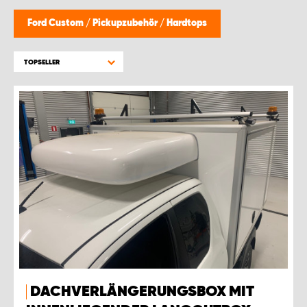
Ford Custom
/
Pickupzubehör
/
Hardtops
TOPSELLER
DACHVERLÄNGERUNGSBOX MIT