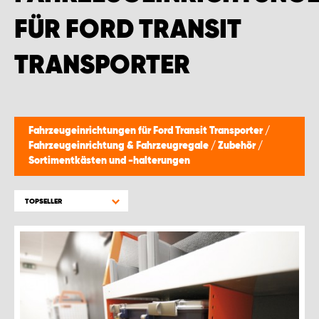
FÜR FORD TRANSIT
TRANSPORTER
Fahrzeugeinrichtungen für Ford Transit Transporter
/
Fahrzeugeinrichtung & Fahrzeugregale
/
Zubehör
/
Sortimentkästen und -halterungen
TOPSELLER