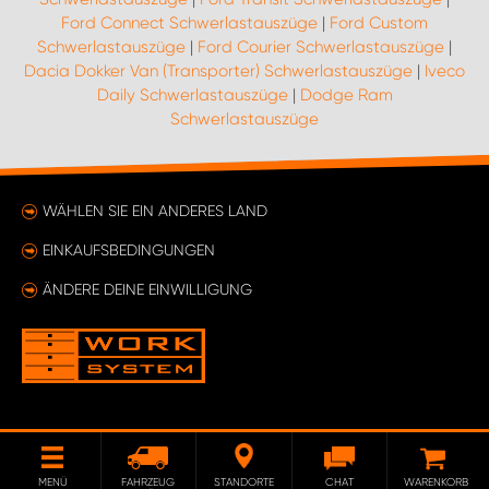
Ford Connect Schwerlastauszüge
|
Ford Custom
Schwerlastauszüge
|
Ford Courier Schwerlastauszüge
|
Dacia Dokker Van (Transporter) Schwerlastauszüge
|
Iveco
Daily Schwerlastauszüge
|
Dodge Ram
Schwerlastauszüge
WÄHLEN SIE EIN ANDERES LAND
EINKAUFSBEDINGUNGEN
ÄNDERE DEINE EINWILLIGUNG
MENÜ
FAHRZEUG
STANDORTE
CHAT
WARENKORB