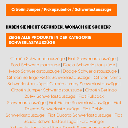
Citroën Jumper
/
Pickupzubehör
/
Schwerlastauszüge
HABEN SIE NICHT GEFUNDEN, WONACH SIE SUCHEN?
ZEIGE ALLE PRODUKTE IN DER KATEGORIE
SCHWERLASTAUSZÜGE
Citroën Schwerlastauszüge
|
Fiat Schwerlastauszüge
|
Ford Schwerlastauszüge
|
Dacia Schwerlastauszüge
|
Iveco Schwerlastauszüge
|
Dodge Schwerlastauszüge
|
Citroën Berlingo -2018 Schwerlastauszüge
|
Citroën Nemo
Schwerlastauszüge
|
Citroën Jumpy Schwerlastauszüge
|
Citroën Jumper Schwerlastauszüge
|
Citroën Berlingo
2019- Schwerlastauszüge
|
Fiat Fullback
Schwerlastauszüge
|
Fiat Fiorino Schwerlastauszüge
|
Fiat
Talento Schwerlastauszüge
|
Fiat Doblo
Schwerlastauszüge
|
Fiat Ducato Schwerlastauszüge
|
Fiat
Scudo Schwerlastauszüge
|
Ford Ranger
Schwerlastauszüge
|
Ford Transit Schwerlastauszüge
|