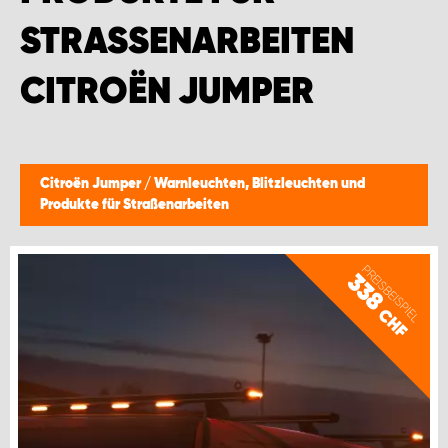
STRASSENARBEITEN C
ITROËN JUMPER
Citroën Jumper
/
Warnleuchten, Blitzleuchten und
Produkte für Straßenarbeiten
PREISBEISPIEL
338
CHF