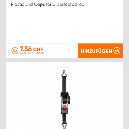
Plastic End Caps for a perfected look
7.36
CHF
HINZUFÜGEN
EXKL. 8.1 % MWST.