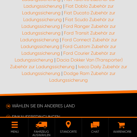
Ladungssicherung
|
Fiat Doblo Zubehör zur
Ladungssicherung
|
Fiat Ducato Zubehör zur
Ladungssicherung
|
Fiat Scudo Zubehör zur
Ladungssicherung
|
Ford Ranger Zubehör zur
Ladungssicherung
|
Ford Transit Zubehör zur
Ladungssicherung
|
Ford Connect Zubehör zur
Ladungssicherung
|
Ford Custom Zubehör zur
Ladungssicherung
|
Ford Courier Zubehör zur
Ladungssicherung
|
Dacia Dokker Van (Transporter)
Zubehör zur Ladungssicherung
|
Iveco Daily Zubehör zur
Ladungssicherung
|
Dodge Ram Zubehör zur
Ladungssicherung
WÄHLEN SIE EIN ANDERES LAND
EINKAUFSBEDINGUNGEN
ÄNDERE DEINE EINWILLIGUNG
MENÜ
FAHRZEUG
STANDORTE
CHAT
WARENKORB
AUSWÄHLEN