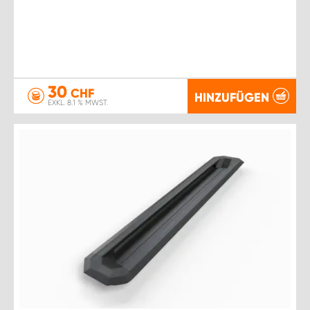
30
CHF
HINZUFÜGEN
EXKL. 8.1 % MWST.