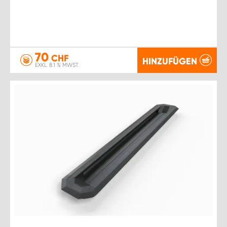
70
CHF
HINZUFÜGEN
EXKL. 8.1 % MWST.