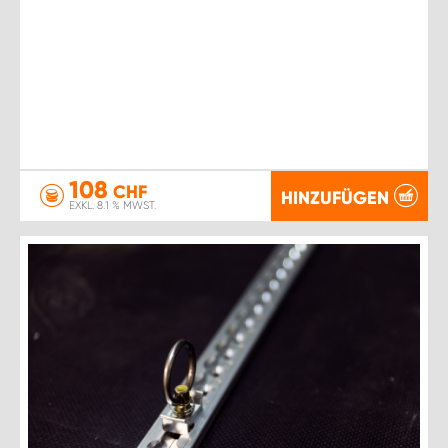
108
CHF
HINZUFÜGEN
EXKL. 8.1 % MWST.