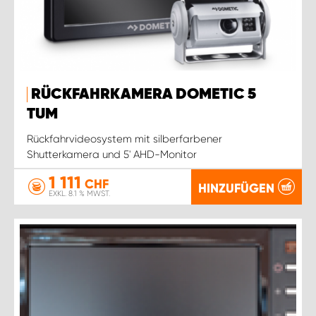
RÜCKFAHRKAMERA DOMETIC 5
TUM
Rückfahrvideosystem mit silberfarbener
Shutterkamera und 5' AHD-Monitor
1 111
CHF
HINZUFÜGEN
EXKL. 8.1 % MWST.