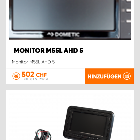
MONITOR M55L AHD 5
Monitor M55L AHD 5
502
CHF
HINZUFÜGEN
EXKL. 8.1 % MWST.