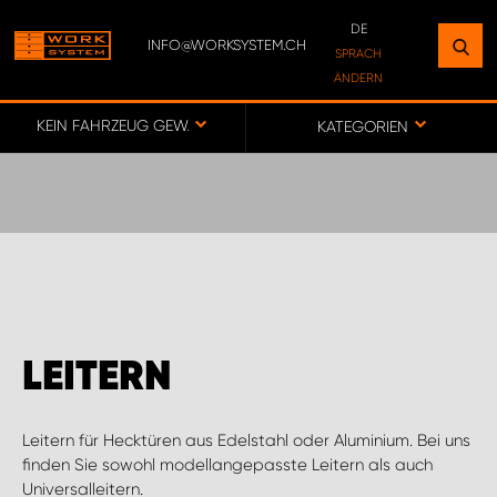
DE
INFO@WORKSYSTEM.CH
FINDEN SIE EINEN STANDORT
SPRACH
ÄNDERN
IN IHRER NÄHE
DE
FR
KEIN FAHRZEUG GEWÄHLT
KATEGORIEN
ZUR KARTE
WORK SYSTEM BERN
WORK SYSTEM SWISS
LEITERN
Leitern für Hecktüren aus Edelstahl oder Aluminium. Bei uns
finden Sie sowohl modellangepasste Leitern als auch
Universalleitern.