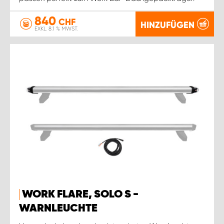
840
CHF
HINZUFÜGEN
EXKL. 8.1 % MWST.
WORK FLARE, SOLO S -
WARNLEUCHTE