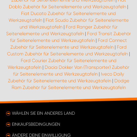
Zubehör für Seitenelemente und Werkzeugtafeln
|
Fiat
Doblo Zubehör für Seitenelemente und Werkzeugtafeln
|
Fiat Ducato Zubehör für Seitenelemente und
Werkzeugtafeln
|
Fiat Scudo Zubehör für Seitenelemente
und Werkzeugtafeln
|
Ford Ranger Zubehör für
Seitenelemente und Werkzeugtafeln
|
Ford Transit Zubehör
für Seitenelemente und Werkzeugtafeln
|
Ford Connect
Zubehör für Seitenelemente und Werkzeugtafeln
|
Ford
Custom Zubehör für Seitenelemente und Werkzeugtafeln
|
Ford Courier Zubehör für Seitenelemente und
Werkzeugtafeln
|
Dacia Dokker Van (Transporter) Zubehör
für Seitenelemente und Werkzeugtafeln
|
Iveco Daily
Zubehör für Seitenelemente und Werkzeugtafeln
|
Dodge
Ram Zubehör für Seitenelemente und Werkzeugtafeln
WÄHLEN SIE EIN ANDERES LAND
EINKAUFSBEDINGUNGEN
ÄNDERE DEINE EINWILLIGUNG