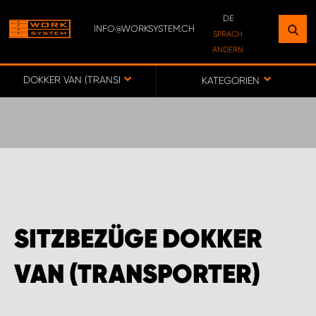
DE
INFO@WORKSYSTEM.CH
FINDEN SIE EINEN STANDORT
SPRACH
ÄNDERN
IN IHRER NÄHE
DE
FR
DOKKER VAN (TRANSPORTER)
KATEGORIEN
ZUR KARTE
WORK SYSTEM BERN
WORK SYSTEM SWISS
SITZBEZÜGE DOKKER
VAN (TRANSPORTER)