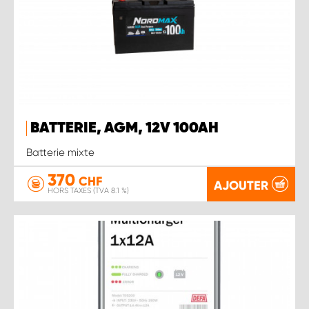
BATTERIE, AGM, 12V 100AH
Batterie mixte
370
CHF
AJOUTER
HORS TAXES (TVA 8.1 %)