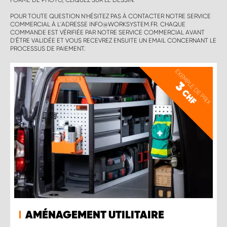
FORME DE PHOTO, CLIQUEZ SUR LE DESSIN.
POUR TOUTE QUESTION N'HÉSITEZ PAS À CONTACTER NOTRE SERVICE
COMMERCIAL À L'ADRESSE INFO@WORKSYSTEM.FR. CHAQUE
COMMANDE EST VÉRIFIÉE PAR NOTRE SERVICE COMMERCIAL AVANT
D'ÊTRE VALIDÉE ET VOUS RECEVREZ ENSUITE UN EMAIL CONCERNANT LE
PROCESSUS DE PAIEMENT.
EXEMPLE DE PRIX
3
CHF
AMÉNAGEMENT UTILITAIRE