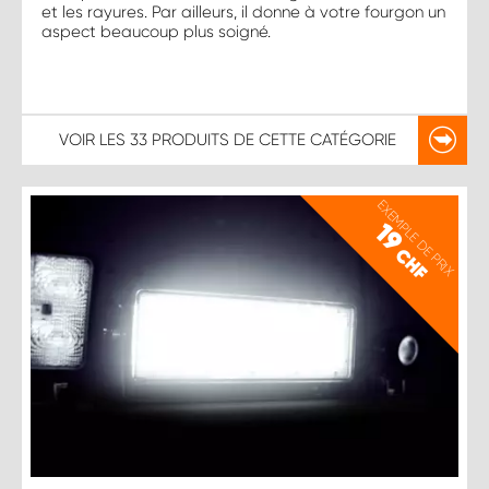
et les rayures. Par ailleurs, il donne à votre fourgon un
aspect beaucoup plus soigné.
VOIR LES
33 PRODUITS
DE CETTE CATÉGORIE
EXEMPLE DE PRIX
19
CHF