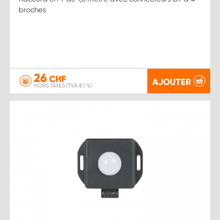
broches
26
CHF
AJOUTER
HORS TAXES (TVA 8.1 %)