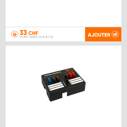
33
CHF
AJOUTER
HORS TAXES (TVA 8.1 %)