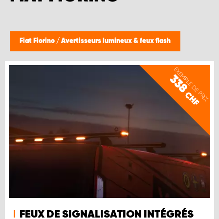
Fiat Fiorino
/
Avertisseurs lumineux & feux flash
EXEMPLE DE PRIX
338
CHF
FEUX DE SIGNALISATION INTÉGRÉS