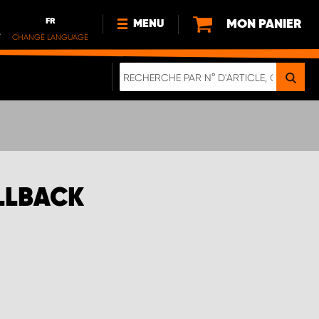
FR
MON PANIER
MENU
.
CHANGE LANGUAGE
DE
FR
NOUVEAUTÉS
À PROPOS DE NOUS
DURABILITE
IMPRESSUM
POLITIQUE DE CONFIDENTIALITÉ
ULLBACK
NOTE CONCERNANT LES
VÉHICULES ÉLECTRIQUES
DIGITALE BROSCHÜRE
WERDEN SIE PROPARTNER!