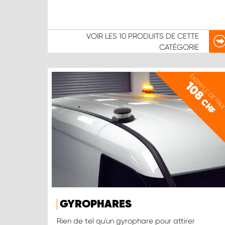
VOIR LES
10 PRODUITS
DE CETTE
CATÉGORIE
EXEMPLE DE PRI
108
CHF
GYROPHARES
Rien de tel qu'un gyrophare pour attirer