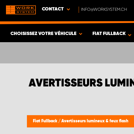
CONTACT
INFO@WORKSYSTEM.CH
CHOISISSEZ VOTRE VÉHICULE
FIAT FULLBACK
VOIR LES RÉSULTATS -
347
ARTICLES
AVERTISSEURS LUMIN
Fiat Fullback
/
Avertisseurs lumineux & feux flash