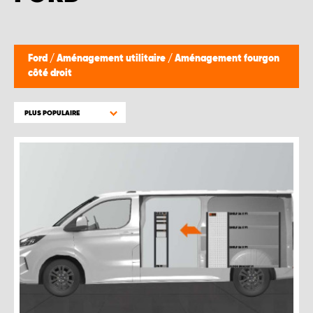
Ford
/
Aménagement utilitaire
/
Aménagement fourgon
côté droit
PLUS POPULAIRE