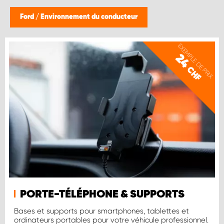
Ford
/
Environnement du conducteur
EXEMPLE DE PRIX
24
CHF
PORTE-TÉLÉPHONE & SUPPORTS
Bases et supports pour smartphones, tablettes et
ordinateurs portables pour votre véhicule professionnel.