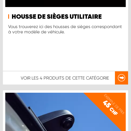
HOUSSE DE SIÈGES UTILITAIRE
Vous trouverez ici des housses de sièges correspondant
à votre modèle de véhicule.
VOIR LES
4 PRODUITS
DE CETTE CATÉGORIE
EXEMPLE DE PRIX
45
CHF