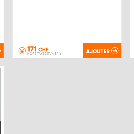
171
CHF
AJOUTER
HORS TAXES (TVA 8.1 %)