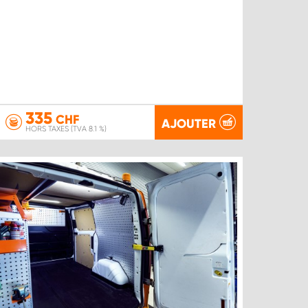
335
CHF
AJOUTER
HORS TAXES (TVA 8.1 %)