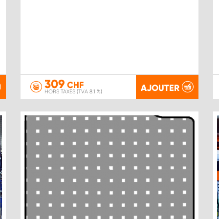
309
CHF
AJOUTER
HORS TAXES (TVA 8.1 %)