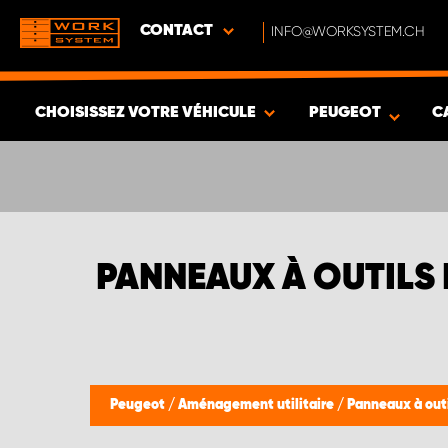
CONTACT
INFO@WORKSYSTEM.CH
CHOISISSEZ VOTRE VÉHICULE
PEUGEOT
C
VOIR LES RÉSULTATS -
537
ARTICLES
PANNEAUX À OUTILS
Peugeot
/
Aménagement utilitaire
/
Panneaux à out