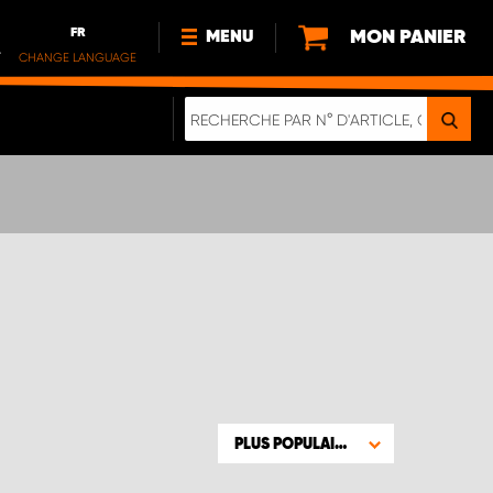
FR
MON PANIER
MENU
.
CHANGE LANGUAGE
DE
FR
NOUVEAUTÉS
À PROPOS DE NOUS
DURABILITE
IMPRESSUM
POLITIQUE DE CONFIDENTIALITÉ
NOTE CONCERNANT LES
VÉHICULES ÉLECTRIQUES
DIGITALE BROSCHÜRE
WERDEN SIE PROPARTNER!
PLUS POPULAIRE