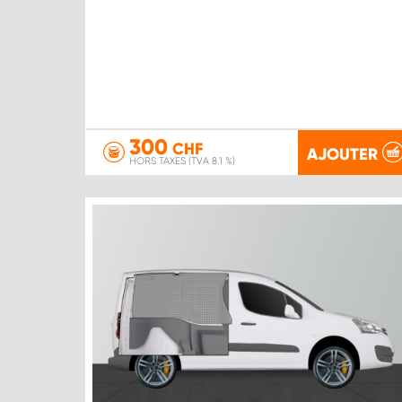
300
CHF
AJOUTER
HORS TAXES (TVA 8.1 %)