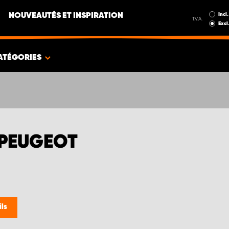
Incl.
NOUVEAUTÉS ET INSPIRATION
T.V.A.
Excl
ATÉGORIES
 PEUGEOT
ils