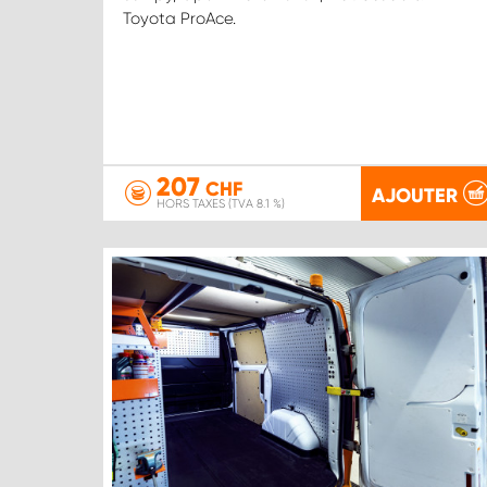
Toyota ProAce.
207
CHF
AJOUTER
HORS TAXES (TVA 8.1 %)