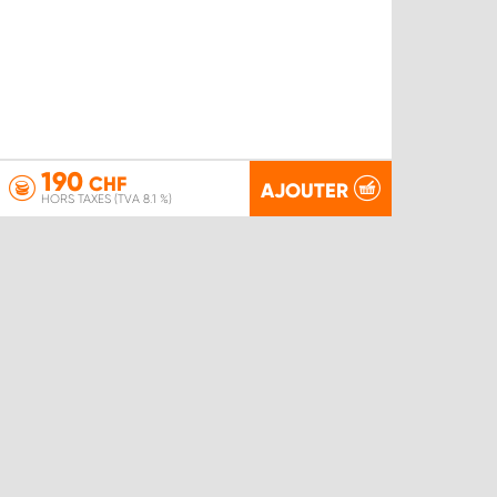
190
CHF
AJOUTER
HORS TAXES (TVA 8.1 %)