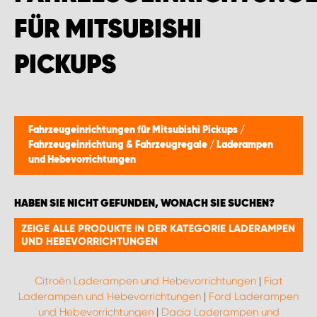
FÜR MITSUBISHI
PICKUPS
Fahrzeugeinrichtungen für Mitsubishi Pickups
/
Fahrzeugeinrichtung & Fahrzeugregale
/
Laderampen
und Hebevorrichtungen
HABEN SIE NICHT GEFUNDEN, WONACH SIE SUCHEN?
ZEIGE ALLE PRODUKTE IN DER KATEGORIE LADERAMPEN
UND HEBEVORRICHTUNGEN
Citroën Laderampen und Hebevorrichtungen
|
Fiat
Laderampen und Hebevorrichtungen
|
Ford Laderampen
und Hebevorrichtungen
|
Dacia Laderampen und