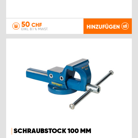
50
CHF
HINZUFÜGEN
EXKL. 8.1 % MWST.
SCHRAUBSTOCK 100 MM