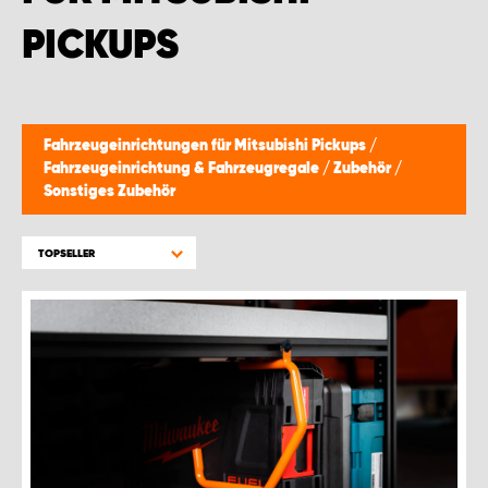
PICKUPS
Fahrzeugeinrichtungen für Mitsubishi Pickups
/
Fahrzeugeinrichtung & Fahrzeugregale
/
Zubehör
/
Sonstiges Zubehör
TOPSELLER