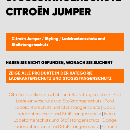
ITROËN JUMPER
Citroën Jumper
/
Styling
/
Ladekantenschutz und
Stoßstangenschutz
HABEN SIE NICHT GEFUNDEN, WONACH SIE SUCHEN?
ZEIGE ALLE PRODUKTE IN DER KATEGORIE
LADEKANTENSCHUTZ UND STOSSSTANGENSCHUTZ
Citroën Ladekantenschutz und Stoßstangenschutz
|
Fiat
Ladekantenschutz und Stoßstangenschutz
|
Ford
Ladekantenschutz und Stoßstangenschutz
|
Dacia
Ladekantenschutz und Stoßstangenschutz
|
Iveco
Ladekantenschutz und Stoßstangenschutz
|
Dodge
Ladekantenschutz und Stoßstangenschutz
|
Citroën