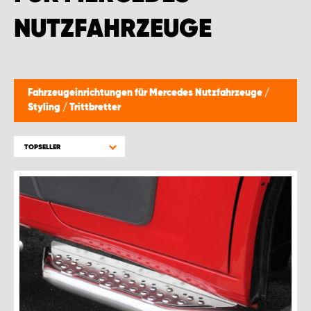
NUTZFAHRZEUGE
Fahrzeugeinrichtungen für Mercedes Nutzfahrzeuge
/
Styling
/
Trittbretter
TOPSELLER