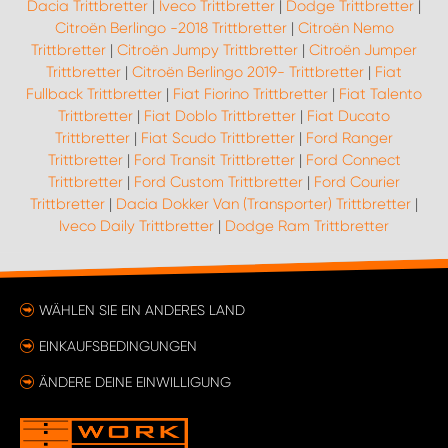
Dacia Trittbretter
|
Iveco Trittbretter
|
Dodge Trittbretter
|
Citroën Berlingo -2018 Trittbretter
|
Citroën Nemo
Trittbretter
|
Citroën Jumpy Trittbretter
|
Citroën Jumper
Trittbretter
|
Citroën Berlingo 2019- Trittbretter
|
Fiat
Fullback Trittbretter
|
Fiat Fiorino Trittbretter
|
Fiat Talento
Trittbretter
|
Fiat Doblo Trittbretter
|
Fiat Ducato
Trittbretter
|
Fiat Scudo Trittbretter
|
Ford Ranger
Trittbretter
|
Ford Transit Trittbretter
|
Ford Connect
Trittbretter
|
Ford Custom Trittbretter
|
Ford Courier
Trittbretter
|
Dacia Dokker Van (Transporter) Trittbretter
|
Iveco Daily Trittbretter
|
Dodge Ram Trittbretter
WÄHLEN SIE EIN ANDERES LAND
EINKAUFSBEDINGUNGEN
ÄNDERE DEINE EINWILLIGUNG