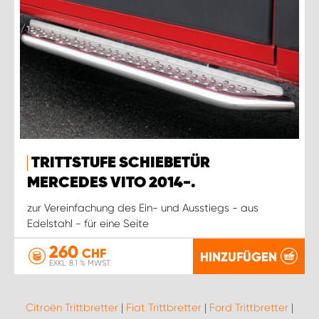
TRITTSTUFE SCHIEBETÜR
MERCEDES VITO 2014-.
zur Vereinfachung des Ein- und Ausstiegs - aus
Edelstahl - für eine Seite
260
CHF
HINZUFÜGEN
EXKL. 8.1 % MWST.
Citroën Trittbretter
|
Fiat Trittbretter
|
Ford Trittbretter
|