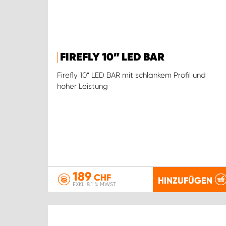
FIREFLY 10” LED BAR
Firefly 10“ LED BAR mit schlankem Profil und
hoher Leistung
189
CHF
HINZUFÜGEN
EXKL. 8.1 % MWST.