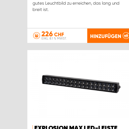
gutes Leuchtbild zu erreichen, das lang und
breit ist.
226
CHF
HINZUFÜGEN
EXKL. 8.1 % MWST.
EXPLOSION MAX LED-LEISTE