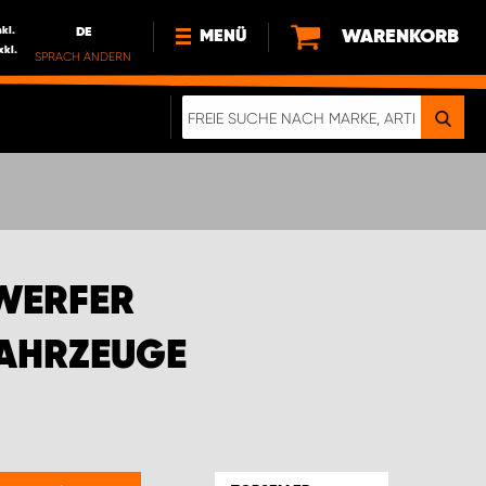
nkl.
DE
WARENKORB
MENÜ
xkl.
SPRACH ÄNDERN
DE
FR
NEWS
ÜBER UNS
NACHHALTIGKEIT
IMPRESSUM
DATENSCHUTZ
WERFER
ELEKTRO-FAHRZEUGE
DIGITALE BROSCHÜRE
FAHRZEUGE
WERDEN SIE PROPARTNER!