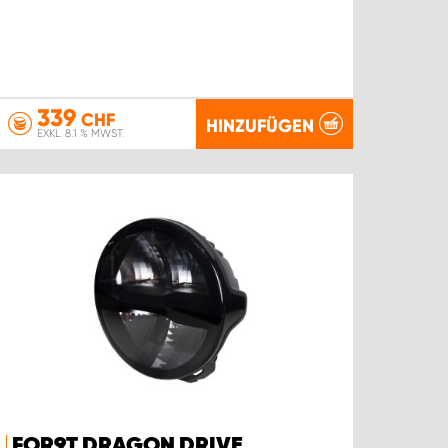
339
CHF
HINZUFÜGEN
EXKL. 8.1 % MWST.
FOR9T DRAGON DRIVE