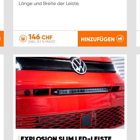
Länge und Breite der Leiste.
146
CHF
HINZUFÜGEN
EXKL. 8.1 % MWST.
EXPLOSION SLIM LED-LEISTE