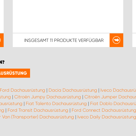
INSGESAMT
11 PRODUKTE
VERFÜGBAR
N?
HAUSRÜSTUNG
Ford Dachausrüstung
|
Dacia Dachausrüstung
|
Iveco Dachausrü
stung
|
Citroën Jumpy Dachausrüstung
|
Citroën Jumper Dachau
hausrüstung
|
Fiat Talento Dachausrüstung
|
Fiat Doblo Dachausr
ng
|
Ford Transit Dachausrüstung
|
Ford Connect Dachausrüstun
 Van (Transporter) Dachausrüstung
|
Iveco Daily Dachausrüstun