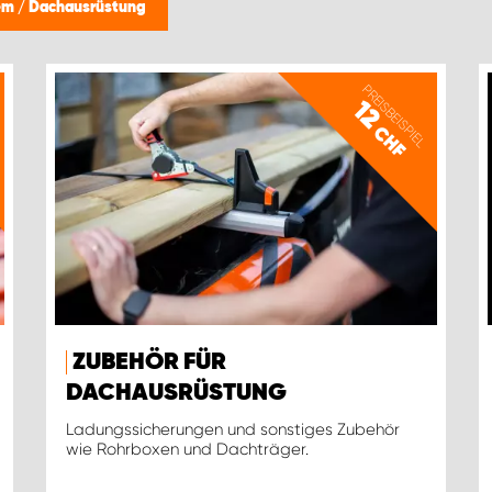
tem
/
Dachausrüstung
PREISBEISPIEL
12
CHF
ZUBEHÖR FÜR
DACHAUSRÜSTUNG
Ladungssicherungen und sonstiges Zubehör
wie Rohrboxen und Dachträger.