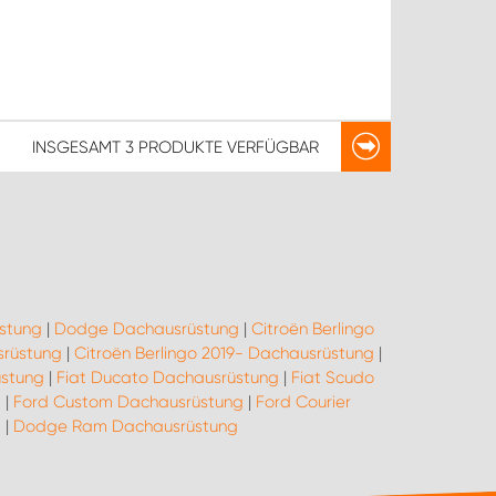
INSGESAMT
3 PRODUKTE
VERFÜGBAR
stung
|
Dodge Dachausrüstung
|
Citroën Berlingo
srüstung
|
Citroën Berlingo 2019- Dachausrüstung
|
üstung
|
Fiat Ducato Dachausrüstung
|
Fiat Scudo
g
|
Ford Custom Dachausrüstung
|
Ford Courier
g
|
Dodge Ram Dachausrüstung