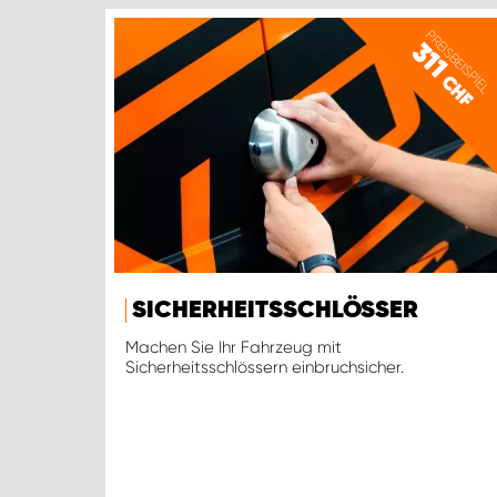
PREISBEISPIEL
311
CHF
SICHERHEITSSCHLÖSSER
Machen Sie Ihr Fahrzeug mit
Sicherheitsschlössern einbruchsicher.