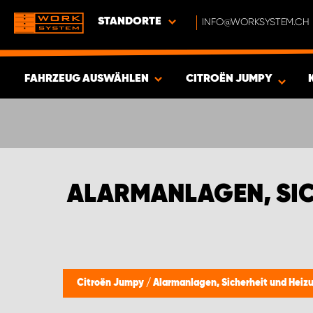
STANDORTE
INFO@WORKSYSTEM.CH
FAHRZEUG AUSWÄHLEN
CITROËN JUMPY
ERGEBNISSE ANZEIGEN -
417
ARTIKEL
ALARMANLAGEN, SIC
Citroën Jumpy
/
Alarmanlagen, Sicherheit und Heiz