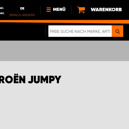
nkl.
DE
WARENKORB
MENÜ
xkl.
SPRACH ÄNDERN
DE
FR
NEWS
ÜBER UNS
NACHHALTIGKEIT
IMPRESSUM
DATENSCHUTZ
TROËN JUMPY
ELEKTRO-FAHRZEUGE
DIGITALE BROSCHÜRE
WERDEN SIE PROPARTNER!