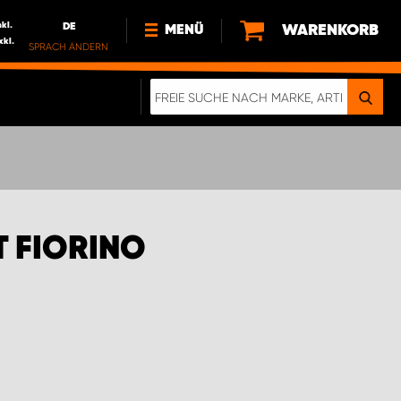
nkl.
DE
WARENKORB
MENÜ
xkl.
SPRACH ÄNDERN
DE
FR
NEWS
ÜBER UNS
NACHHALTIGKEIT
IMPRESSUM
DATENSCHUTZ
T FIORINO
ELEKTRO-FAHRZEUGE
DIGITALE BROSCHÜRE
WERDEN SIE PROPARTNER!