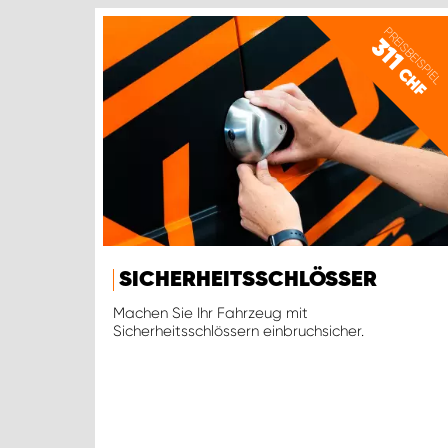
PREISBEISPIEL
311
CHF
SICHERHEITSSCHLÖSSER
Machen Sie Ihr Fahrzeug mit
Sicherheitsschlössern einbruchsicher.