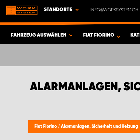
STANDORTE
INFO@WORKSYSTEM.CH
FAHRZEUG AUSWÄHLEN
FIAT FIORINO
KAT
ERGEBNISSE ANZEIGEN -
342
ARTIKEL
ALARMANLAGEN, SIC
Fiat Fiorino
/
Alarmanlagen, Sicherheit und Heizung