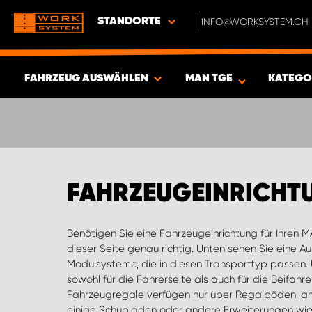
STANDORTE
INFO@WORKSYSTEM.CH
FAHRZEUG AUSWÄHLEN
MAN TGE
KATEGO
ERGEBNISSE ANZEIGEN -
406
ARTIKEL
FAHRZEUGEINRICHT
Benötigen Sie eine Fahrzeugeinrichtung für Ihren MA
dieser Seite genau richtig. Unten sehen Sie eine A
Modulsysteme, die in diesen Transporttyp passen. 
sowohl für die Fahrerseite als auch für die Beifahrer
Fahrzeugregale verfügen nur über Regalböden, an
einige Schubladen oder andere Erweiterungen wi