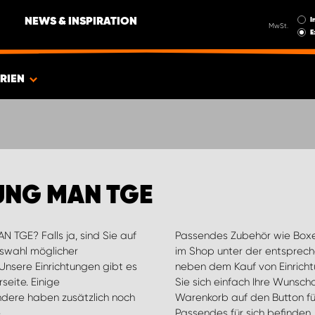
I
NEWS & INSPIRATION
MwSt.
E
RIEN
UNG MAN TGE
N TGE? Falls ja, sind Sie auf
Passendes Zubehör wie Boxen
uswahl möglicher
im Shop unter der entsprech
Unsere Einrichtungen gibt es
neben dem Kauf von Einricht
seite. Einige
Sie sich einfach Ihre Wunsc
dere haben zusätzlich noch
Warenkorb auf den Button für
e
Passendes für sich befinden