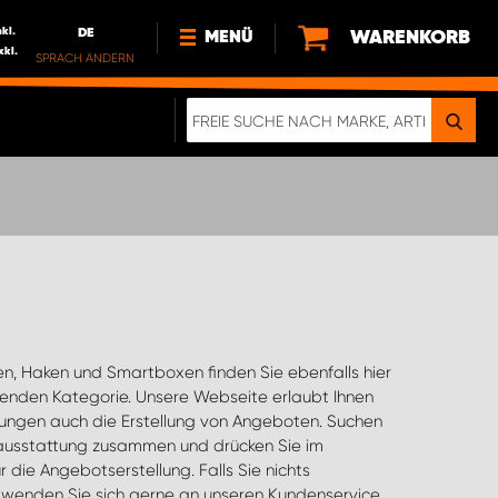
nkl.
DE
WARENKORB
MENÜ
xkl.
SPRACH ÄNDERN
DE
FR
NEWS
ÜBER UNS
NACHHALTIGKEIT
IMPRESSUM
DATENSCHUTZ
ELEKTRO-FAHRZEUGE
DIGITALE BROSCHÜRE
WERDEN SIE PROPARTNER!
, Haken und Smartboxen finden Sie ebenfalls hier
enden Kategorie. Unsere Webseite erlaubt Ihnen
ungen auch die Erstellung von Angeboten. Suchen
hausstattung zusammen und drücken Sie im
 die Angebotserstellung. Falls Sie nichts
, wenden Sie sich gerne an unseren Kundenservice,