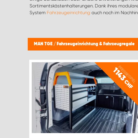
Sortimentskästenhalterungen. Dank ihres modular
System
Fahrzeugeinrichtung
auch noch im Nachhine
MAN TGE
/
Fahrzeugeinrichtung & Fahrzeugregale
PREISBEISPIEL
1143
CHF