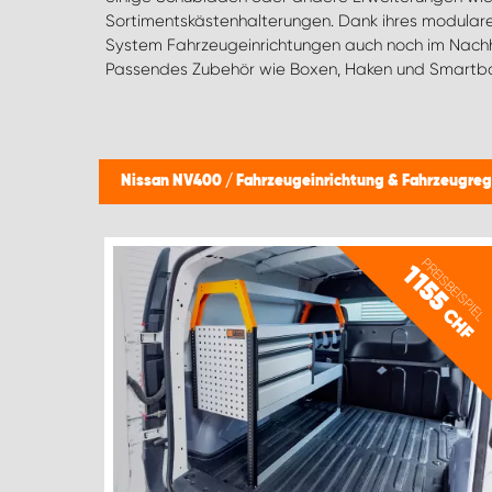
Sortimentskästenhalterungen. Dank ihres modular
System Fahrzeugeinrichtungen auch noch im Nachh
Passendes Zubehör wie Boxen, Haken und Smartbox
Nissan NV400
/
Fahrzeugeinrichtung & Fahrzeugreg
PREISBEISPIEL
1155
CHF