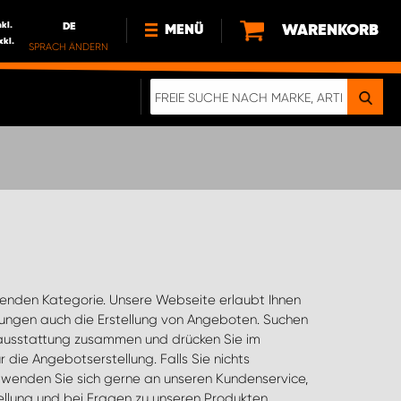
nkl.
DE
WARENKORB
MENÜ
xkl.
SPRACH ÄNDERN
DE
FR
NEWS
ÜBER UNS
NACHHALTIGKEIT
IMPRESSUM
DATENSCHUTZ
ELEKTRO-FAHRZEUGE
DIGITALE BROSCHÜRE
WERDEN SIE PROPARTNER!