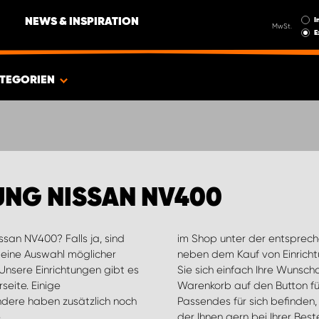
I
NEWS & INSPIRATION
MwSt.
E
TEGORIEN
UNG NISSAN NV400
issan NV400? Falls ja, sind
prechenden Kategorie. Unsere Webseite erlaubt Ihnen
e eine Auswahl möglicher
ng von Angeboten. Suchen
Unsere Einrichtungen gibt es
ammen und drücken Sie im
seite. Einige
lls Sie nichts
dere haben zusätzlich noch
e an unseren Kundenservice,
e
n