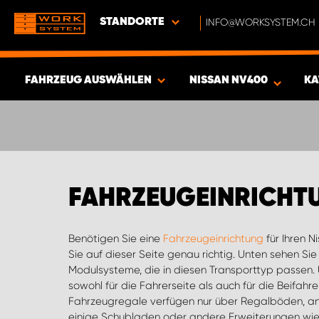
STANDORTE
INFO@WORKSYSTEM.CH
FAHRZEUG AUSWÄHLEN
NISSAN NV400
KA
ERGEBNISSE ANZEIGEN -
430
ARTIKEL
FAHRZEUGEINRICHT
Benötigen Sie eine
Fahrzeugeinrichtung
für Ihren N
im Shop unter der ents
Sie auf dieser Seite genau richtig. Unten sehen Si
neben dem Kauf von Einrichtungen auch die Erstellu
Modulsysteme, die in diesen Transporttyp passen. 
Sie sich einfach Ihre Wunschausstattung zus
sowohl für die Fahrerseite als auch für die Beifahrer
Warenkorb auf den Button für die Angebotserstellung. Fa
Fahrzeugregale verfügen nur über Regalböden, an
Passendes für sich befinden, wenden Sie sich gern
einige Schubladen oder andere Erweiterungen wi
der Ihnen gern bei Ihrer Bestellung und bei Fragen zu unseren Produkte