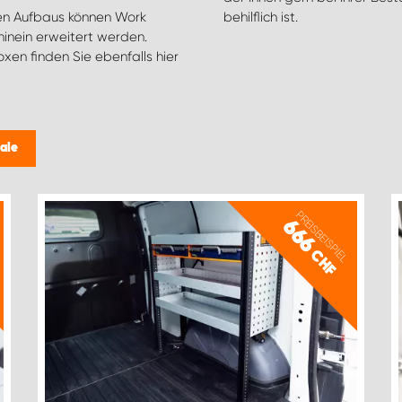
en Aufbaus können Work
behilflich ist.
inein erweitert werden.
en finden Sie ebenfalls hier
ale
PREISBEISPIEL
666
CHF